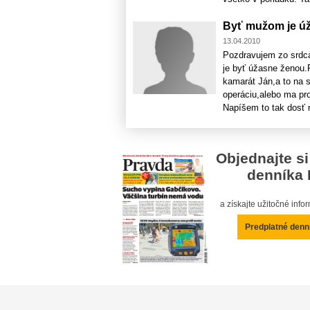
Byť mužom je ú
13.04.2010
Pozdravujem zo srdca
je byť úžasne ženou.
kamarát Ján,a to na s
operáciu,alebo ma pr
Napíšem to tak dosť n
Objednajte si
denníka 
a získajte užitočné inf
Predplatné denn