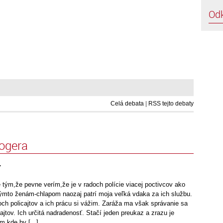
Od
Celá debata
|
RSS tejto debaty
logera
.
tým,že pevne verím,že je v radoch polície viacej poctivcov ako
mto ženám-chlapom naozaj patrí moja veľká vdaka za ich službu.
ch policajtov a ich prácu si vážim. Zaráža ma však správanie sa
cajtov. Ich určitá nadradenosť. Stačí jeden preukaz a zrazu je
m kde by [...]