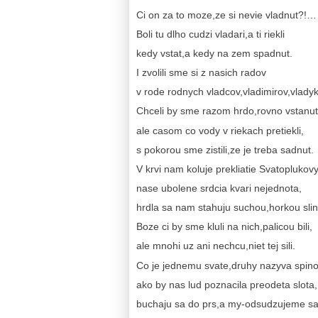
Ci on za to moze,ze si nevie vladnut?!…
Boli tu dlho cudzi vladari,a ti riekli
kedy vstat,a kedy na zem spadnut.
I zvolili sme si z nasich radov
v rode rodnych vladcov,vladimirov,vladyk
Chceli by sme razom hrdo,rovno vstanut
ale casom co vody v riekach pretiekli,
s pokorou sme zistili,ze je treba sadnut.
V krvi nam koluje prekliatie Svatoplukov
nase ubolene srdcia kvari nejednota,
hrdla sa nam stahuju suchou,horkou sli
Boze ci by sme kluli na nich,palicou bili,
ale mnohi uz ani nechcu,niet tej sili.
Co je jednemu svate,druhy nazyva spino
ako by nas lud poznacila preodeta slota,
buchaju sa do prs,a my-odsudzujeme sa 