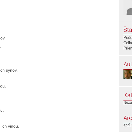
Šta
Poče
ov.
Celk
,
Prie
Aut
ych synov,
nou.
Kat
Neza
u,
Arc
apríl
ich vinou.