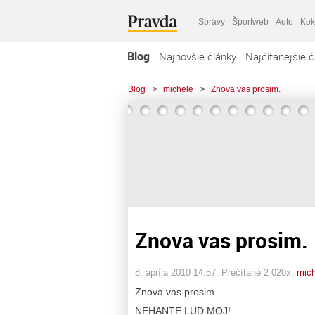
Správy
Športweb
Auto
Kok
Blog
Najnovšie články
Najčítanejšie č
Blog
>
michele
>
Znova vas prosim.
Znova vas prosim.
8. apríla 2010 14:57
, Prečítané 2 020x,
mich
Znova vas prosim…
NEHANTE LUD MOJ!