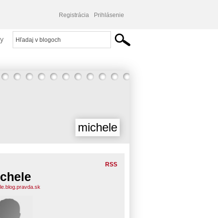
Registrácia
Prihlásenie
y
michele
RSS
chele
le.blog.pravda.sk