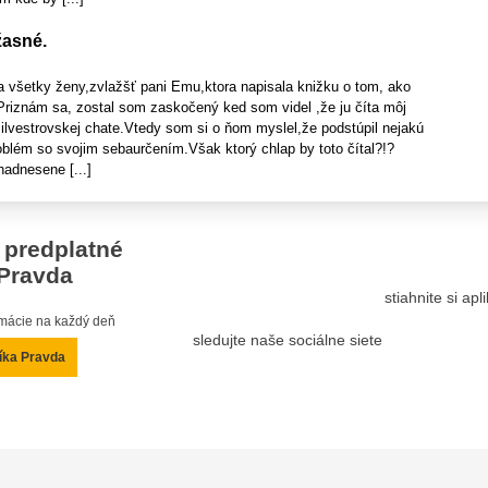
žasné.
 všetky ženy,zvlažšť pani Emu,ktora napisala knižku o tom, ako
Priznám sa, zostal som zaskočený ked som videl ,že ju číta môj
ilvestrovskej chate.Vtedy som si o ňom myslel,že podstúpil nejakú
oblém so svojim sebaurčením.Však ktorý chlap by toto čítal?!?
adnesene [...]
 predplatné
Pravda
stiahnite si ap
ormácie na každý deň
sledujte naše sociálne siete
íka Pravda