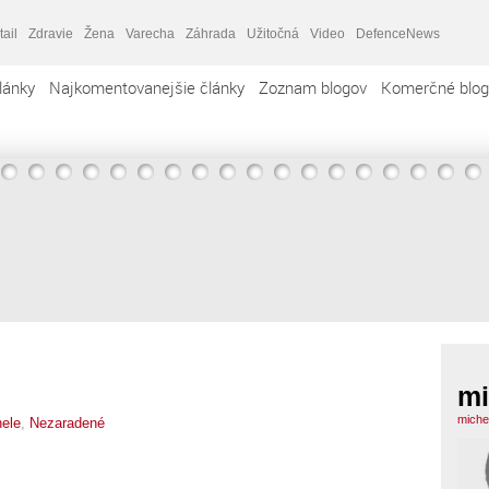
tail
Zdravie
Žena
Varecha
Záhrada
Užitočná
Video
DefenceNews
lánky
Najkomentovanejšie články
Zoznam blogov
Komerčné blog
mi
miche
ele
,
Nezaradené