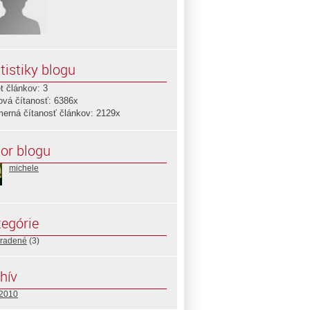
tistiky blogu
t článkov: 3
ová čítanosť: 6386x
merná čítanosť článkov: 2129x
or blogu
michele
egórie
radené
(3)
hív
 2010