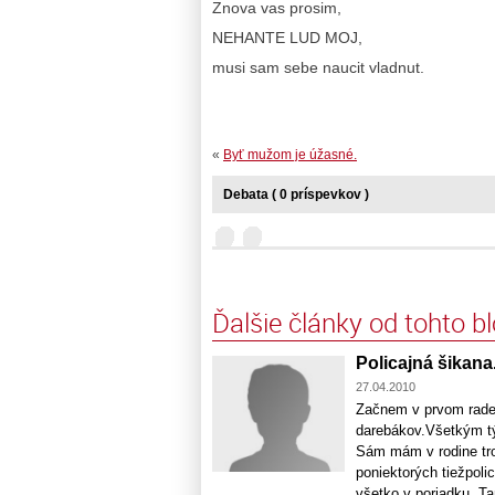
Znova vas prosim,
NEHANTE LUD MOJ,
musi sam sebe naucit vladnut.
«
Byť mužom je úžasné.
Debata ( 0 príspevkov )
Ďalšie články od tohto b
Policajná šikana
27.04.2010
Začnem v prvom rade 
darebákov.Všetkým tý
Sám mám v rodine tro
poniektorých tiežpoli
všetko v poriadku. Ta